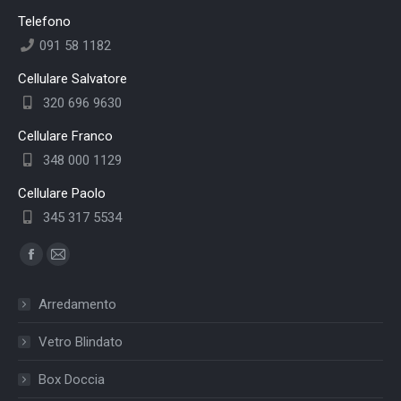
Telefono
091 58 1182
Cellulare Salvatore
320 696 9630
Cellulare Franco
348 000 1129
Cellulare Paolo
345 317 5534
Find us on:
Facebook
Mail
page
page
Arredamento
opens
opens
in
in
Vetro Blindato
new
new
Box Doccia
window
window