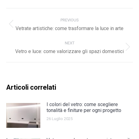
Post
navigation
PREVIOUS
Previous
Vetrate artistiche: come trasformare la luce in arte
post:
NEXT
Next
Vetro e luce: come valorizzare gli spazi domestici
post:
Articoli correlati
I colori del vetro: come scegliere
tonalità e finiture per ogni progetto
26 Luglio 2025