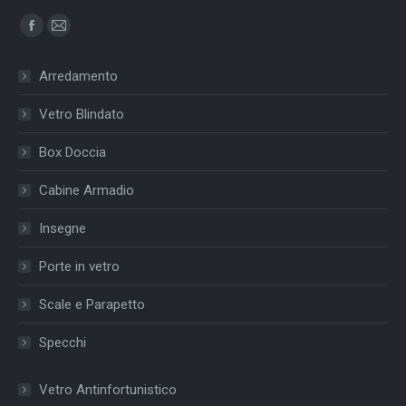
Find us on:
Facebook
Mail
page
page
Arredamento
opens
opens
in
in
Vetro Blindato
new
new
Box Doccia
window
window
Cabine Armadio
Insegne
Porte in vetro
Scale e Parapetto
Specchi
Vetro Antinfortunistico