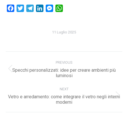
Facebook
Twitter
Telegram
LinkedIn
Messenger
WhatsApp
11 Luglio 2025
Post
navigation
PREVIOUS
Specchi personalizzati: idee per creare ambienti più
Previous
luminosi
post:
NEXT
Vetro e arredamento: come integrare il vetro negli interni
Next
moderni
post: