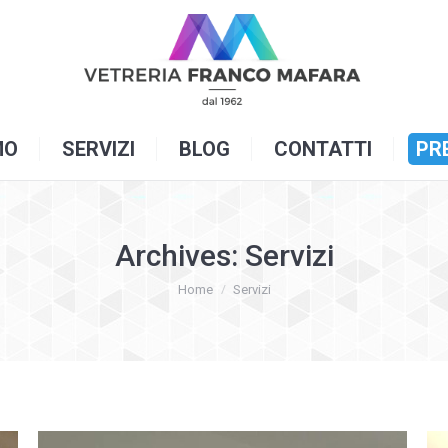
OME
CHI SIAMO
SERVIZI
BLOG
C
MO
SERVIZI
BLOG
CONTATTI
PR
Archives:
Servizi
You are here:
Home
Servizi