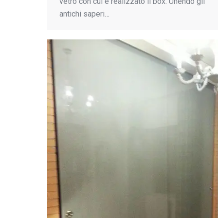
vetro con cui è realizzato il box. Unendo gli
antichi saperi…