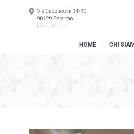
H
Via Cappuccini 34/40
90129 Palermo
Mostra nella mappa
HOME
CHI SIA