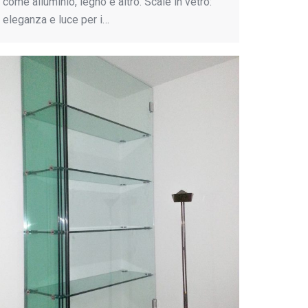
come alluminio, legno e altro. Scale in vetro:
eleganza e luce per i…