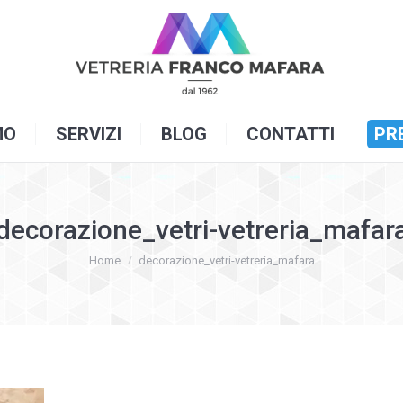
OME
CHI SIAMO
SERVIZI
BLOG
C
MO
SERVIZI
BLOG
CONTATTI
PR
decorazione_vetri-vetreria_mafar
You are here:
Home
decorazione_vetri-vetreria_mafara