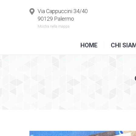
H
Via Cappuccini 34/40
90129 Palermo
Mostra nella mappa
HOME
CHI SIA