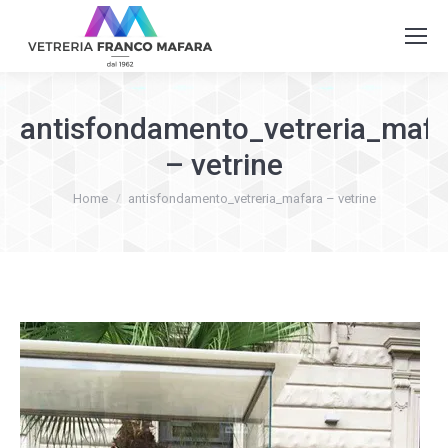
antisfondamento_vetreria_mafa
– vetrine
You are here:
Home
antisfondamento_vetreria_mafara – vetrine