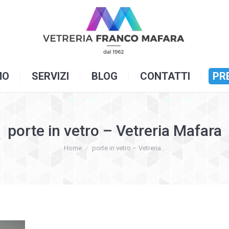
OME
CHI SIAMO
SERVIZI
BLOG
C
MO
SERVIZI
BLOG
CONTATTI
PR
porte in vetro – Vetreria Mafara
You are here:
Home
porte in vetro – Vetreria…