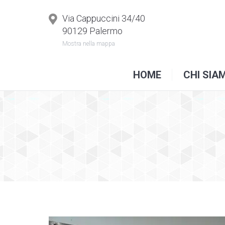
H
Via Cappuccini 34/40
90129 Palermo
Mostra nella mappa
HOME
CHI SIA