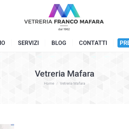
OME
CHI SIAMO
SERVIZI
BLOG
C
MO
SERVIZI
BLOG
CONTATTI
PR
Vetreria Mafara
You are here:
Home
Vetreria Mafara