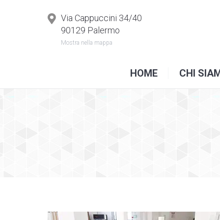
H
Via Cappuccini 34/40
90129 Palermo
Mostra nella mappa
HOME
CHI SIA